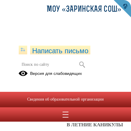
МОУ «ЗАРИНСКАЯ СОШ»
Написать письмо
Отдых в санаторно-
Версия для слабовидящих
оздоровительном лагере
«САМОЦВЕТ» В ЛЕТНИЕ
КАНИКУЛЫ
Сведения об образовательной организации
13.03.2026
Отдых в санаторно-оздоровительном
лагере «САМОЦВЕТ»
В ЛЕТНИЕ КАНИКУЛЫ