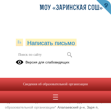
МОУ «ЗАРИНСКАЯ СОШ»
Написать письмо
Контакты
Версия для слабовидящих
Муниципальное общеобразовательное учреждение «Заринская
средняя общеобразовательная школа»
Сведения об образовательной организации
Сокращенное наименование
МОУ «Заринская СОШ»
образовательной организации*
Адрес местонахождения
624632, Свердловская обл,
образовательной организации*
Алапаевский р-н, Заря п,