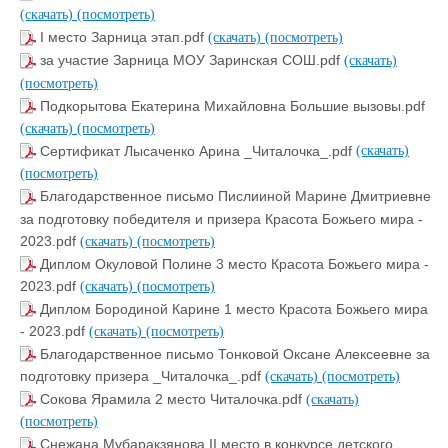
(скачать)
(посмотреть)
I место Зарница этап.pdf
(скачать)
(посмотреть)
за участие Зарница МОУ Заринская СОШ.pdf
(скачать)
(посмотреть)
Подкорытова Екатерина Михайловна Большие вызовы.pdf
(скачать)
(посмотреть)
Сертификат Лысаченко Арина _Читалочка_.pdf
(скачать)
(посмотреть)
Благодарственное письмо Пислииной Марине Дмитриевне
за подготовку победителя и призера Красота Божьего мира -
2023.pdf
(скачать)
(посмотреть)
Диплом Окуловой Полине 3 место Красота Божьего мира -
2023.pdf
(скачать)
(посмотреть)
Диплом Бородиной Карине 1 место Красота Божьего мира
- 2023.pdf
(скачать)
(посмотреть)
Благодарственное письмо Тонковой Оксане Алексеевне за
подготовку призера _Читалочка_.pdf
(скачать)
(посмотреть)
Сокова Ярамила 2 место Читалочка.pdf
(скачать)
(посмотреть)
Снежана Мубаракзянова II место в конкурсе детского