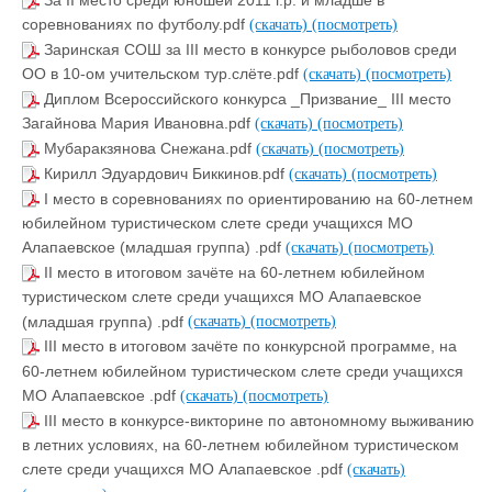
За II место среди юношей 2011 г.р. и младше в
соревнованиях по футболу.pdf
(скачать)
(посмотреть)
Заринская СОШ за III место в конкурсе рыболовов среди
ОО в 10-ом учительском тур.слёте.pdf
(скачать)
(посмотреть)
Диплом Всероссийского конкурса _Призвание_ III место
Загайнова Мария Ивановна.pdf
(скачать)
(посмотреть)
Мубаракзянова Снежана.pdf
(скачать)
(посмотреть)
Кирилл Эдуардович Биккинов.pdf
(скачать)
(посмотреть)
I место в соревнованиях по ориентированию на 60-летнем
юбилейном туристическом слете среди учащихся МО
Алапаевское (младшая группа) .pdf
(скачать)
(посмотреть)
II место в итоговом зачёте на 60-летнем юбилейном
туристическом слете среди учащихся МО Алапаевское
(младшая группа) .pdf
(скачать)
(посмотреть)
III место в итоговом зачёте по конкурсной программе, на
60-летнем юбилейном туристическом слете среди учащихся
МО Алапаевское .pdf
(скачать)
(посмотреть)
III место в конкурсе-викторине по автономному выживанию
в летних условиях, на 60-летнем юбилейном туристическом
слете среди учащихся МО Алапаевское .pdf
(скачать)