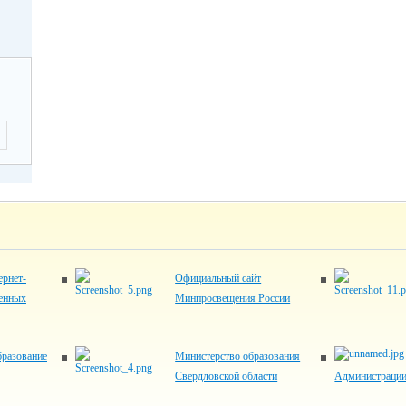
рнет-
Официальный сайт
венных
Минпросвещения России
разование
Министерство образования
Свердловской области
Администрации