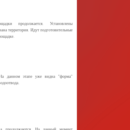
ощадки продолжается. Установлены
ована территория. Идут подготовительные
лощадке.
 На данном этапе уже видна "форма"
водоотвода.
она продолжаются. На данный момент