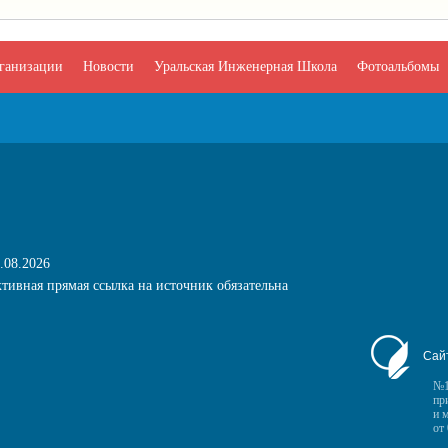
рганизации
Новости
Уральская Инженерная Школа
Фотоальбомы
.08.2026
тивная прямая ссылка на источник обязательна
Сай
№1
пр
и 
от