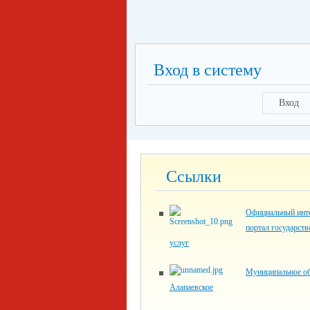
Вход в систему
Вход
Ссылки
Официальный инте
портал государст
услуг
Муниципальное об
Алапаевское