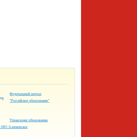
Федеральный портал
"Российское образование"
Управление образования
 МО Алапаевское