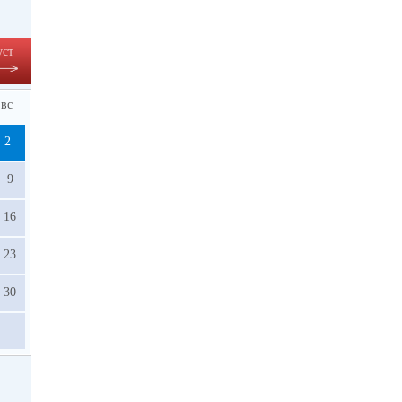
уст
вс
2
9
16
23
30