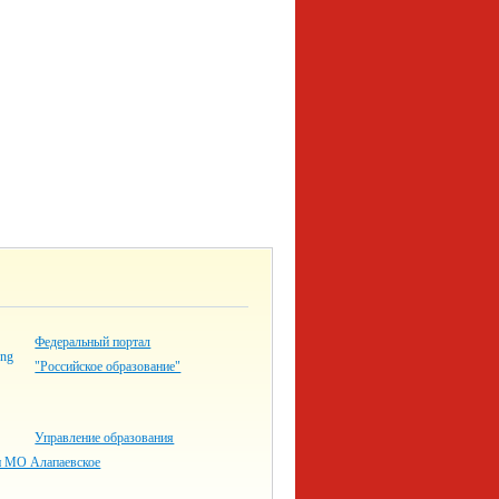
Федеральный портал
"Российское образование"
Управление образования
 МО Алапаевское