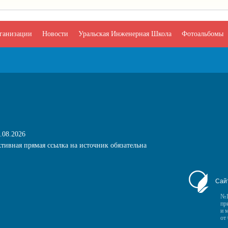
рганизации
Новости
Уральская Инженерная Школа
Фотоальбомы
.08.2026
тивная прямая ссылка на источник обязательна
Сай
№1
пр
и 
от