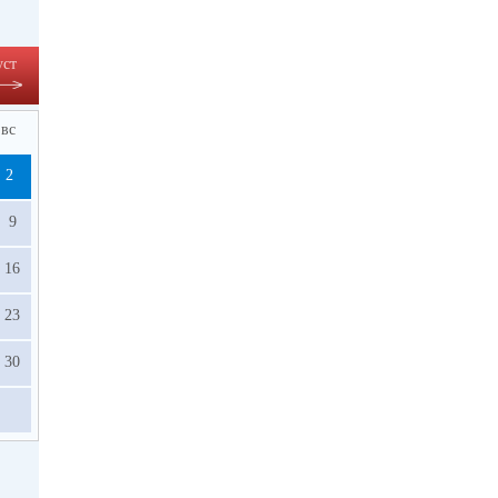
уст
вс
2
9
16
23
30