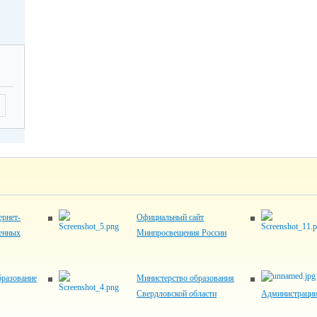
рнет-
Официальный сайт
венных
Минпросвещения России
разование
Министерство образования
Свердловской области
Администрации