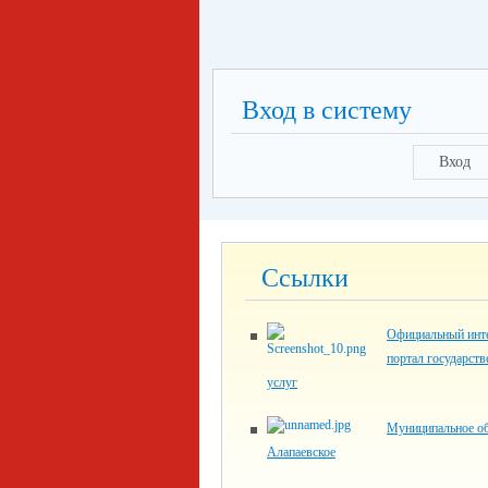
Вход в систему
Вход
Ссылки
Официальный инте
портал государст
услуг
Муниципальное об
Алапаевское